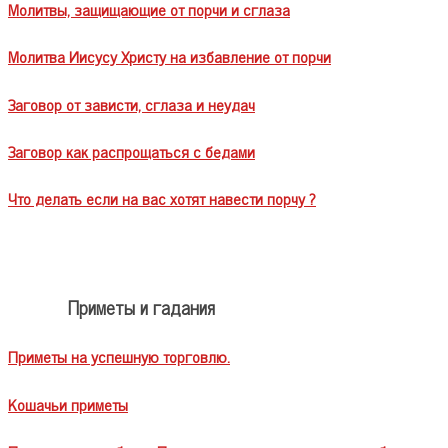
Молитвы, защищающие от порчи и сглаза
Молитва Иисусу Христу на избавление от порчи
Заговор от зависти, сглаза и неудач
Заговор как распрощаться с бедами
Что делать если на вас хотят навести порчу ?
Приметы и гадания
Приметы на успешную торговлю.
Кошачьи приметы