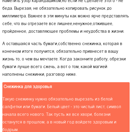
беда. Вырезая, не обязательно копировать рисунок до
миллиметра. Важнее в эти минуты как можно ярче представлять
себе, что вы отрезаете все лишнее,ненужное,отжившее,
пройденное, доставляющее проблемы и неудобства в жизни.
А оставшаяся часть бумаги,собственно снежинка, которая в
конечном итоге получится, обязательно привнесет в вашу
жизнь то, о чем вы мечтаете. Когда закончите работу, обрезки
бумаги лучше всего сжечь, а вот о том, какой магией
наполнены снежинки, разговор ниже.
Снежинка для здоровья
Такую снежинку нужно обязательно вырезать из белой
салфетки или бумаги. Белый цвет - это чистый лист, символ
начала всего нового. Так пусть же все хвори, болезни
останутся в прошлом, а в новый год войдете здоровым и
бодрым.