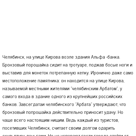
Челябинск, на улице Кирова возле здания Альфа -банка.
Бронзовый порошайка сидит на тротуаре, поджав босые ноги и
выставив для монеток потрепанную кепку. Иронично даже само
местоположение памятника: он находится на улице Кирова,
называемой местными жителями "челябинским Арбатом", у
самого входа в здание одного из крупнейших российских
банков. Завсегдатаи челябинского "Арбата" утверждают, что
бронзовый попрошайка действительно приносит удачу. Но
чаще всего настоящим нищим. Ведь каждый из туристов,
посетивших Челябинск, считает своим долгом одарить
скульптуру деньгами. Но не успевают гости города отойти от