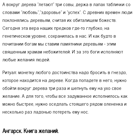
А вокруг дерева "летают" три совы, держа в лапах таблички со
словами "любовь","здоровье" и "успех". С древних времен люди
поклонялись деревьям, считая их обиталищем божеств.
Сегодня эта вера наших предков где-то глубоко, на
генетическом уровне, сохранилась в нас. И как будто в
почитании богам мы ставим памятники деревьям - этим
священным храмам небожителей. И за это боги исполняют
любые желания людей.
Ритуал: монетку любого достоинства надо бросить в гнездо,
которое находится на дереве. Когда попадете в него, нужно
обойти вокруг дерева три раза и шепнуть ему на ухо свое
желание. А для того, чтобы все задуманное исполнилось как
можно быстрее, нужно оседлать стоящего рядом олененка и
несколько раз ладонью потереть ему нос.
Ангарск. Книга желаний.