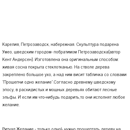
Карелия, Петрозаводск, набережная. Скульптура подарена
Умео, шведским городом- побратимом Петрозаводска(автор
Кент Андерсен). Изготовлена она оригинальным способом:
живая сосна покрыта стеклотканью. На стволе дерева
закреплено большое ухо, а над ним висит табличка со словами
"Прошепчи одно желание".Согласно древнему шведскому
эпосу, в раскидистых и мощных деревьях обитают лесные
эльфы. И если им что-нибудь подарить,то они исполнят любое
желание.
Ритуал.Желание - только одно!- нужно прошептать дереву на