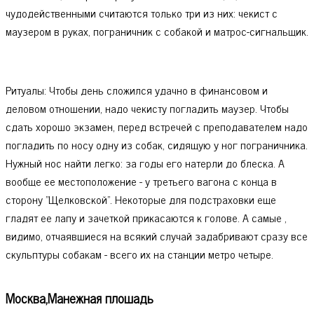
чудодейственными считаются только три из них: чекист с
маузером в руках, пограничник с собакой и матрос-сигнальщик.
Ритуалы: Чтобы день сложился удачно в финансовом и
деловом отношении, надо чекисту погладить маузер. Чтобы
сдать хорошо экзамен, перед встречей с преподавателем надо
погладить по носу одну из собак, сидящую у ног пограничника.
Нужный нос найти легко: за годы его натерли до блеска. А
вообще ее местоположение - у третьего вагона с конца в
сторону "Щелковской". Некоторые для подстраховки еще
гладят ее лапу и зачеткой прикасаются к голове. А самые ,
видимо, отчаявшиеся на всякий случай задабривают сразу все
скульптуры собакам - всего их на станции метро четыре.
Москва,Манежная плошадь