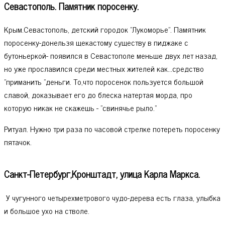
Севастополь. Памятник поросенку.
Крым.Севастополь, детский городок "Лукоморье". Памятник
поросенку-донельзя щекастому существу в пиджаке с
бутоньеркой- появился в Севастополе меньше двух лет назад,
но уже прославился среди местных жителей как...средство
"приманить "деньги. То,что поросенок пользуется большой
славой, доказывает его до блеска натертая морда, про
которую никак не скажешь - "свинячье рыло."
Ритуал. Нужно три раза по часовой стрелке потереть поросенку
пятачок.
Санкт-Петербург,Кронштадт, улица Карла Маркса.
У чугунного четырехметрового чудо-дерева есть глаза, улыбка
и большое ухо на стволе.