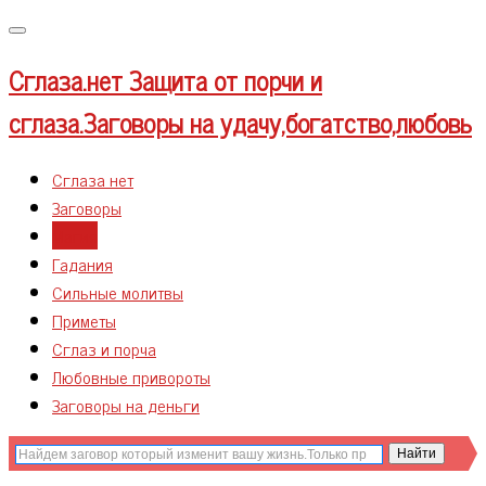
Меню
Сглаза.нет
Защита от порчи и
сглаза.Заговоры на удачу,богатство,любовь
Сглаза нет
Заговоры
Магия
Гадания
Сильные молитвы
Приметы
Сглаз и порча
Любовные привороты
Заговоры на деньги