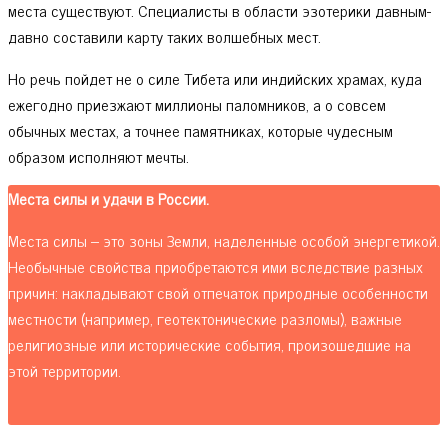
места существуют. Специалисты в области эзотерики давным-
давно составили карту таких волшебных мест.
Но речь пойдет не о силе Тибета или индийских храмах, куда
ежегодно приезжают миллионы паломников, а о совсем
обычных местах, а точнее памятниках, которые чудесным
образом исполняют мечты.
Места силы и удачи в России.
Места силы – это зоны Земли, наделенные особой энергетикой.
Необычные свойства приобретаются ими вследствие разных
причин: накладывают свой отпечаток природные особенности
местности (например, геотектонические разломы), важные
религиозные или исторические события, произошедшие на
этой территории.