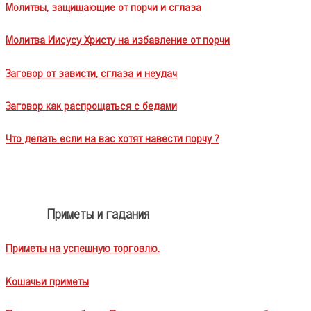
Молитвы, защищающие от порчи и сглаза
Молитва Иисусу Христу на избавление от порчи
Заговор от зависти, сглаза и неудач
Заговор как распрощаться с бедами
Что делать если на вас хотят навести порчу ?
Приметы и гадания
Приметы на успешную торговлю.
Кошачьи приметы