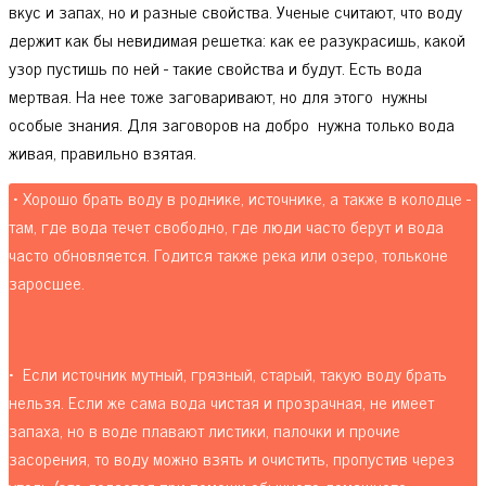
вкус и запах, но и разные свойства. Ученые считают, что воду
держит как бы невидимая решетка: как ее разукрасишь, какой
узор пустишь по ней - такие свойства и будут. Есть вода
мертвая. На нее тоже заговаривают, но для этого нужны
особые знания. Для заговоров на добро нужна только вода
живая, правильно взятая.
• Хорошо брать воду в роднике, источнике, а также в колодце -
там, где вода течет свободно, где люди часто берут и вода
часто обновляется. Годится также река или озеро, тольконе
заросшее.
• Если источник мутный, грязный, старый, такую воду брать
нельзя. Если же сама вода чистая и прозрачная, не имеет
запаха, но в воде плавают листики, палочки и прочие
засорения, то воду можно взять и очистить, пропустив через
уголь (это делается при помощи обычного домашнего