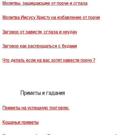
Молитвы, защищающие от порчи и сглаза
Молитва Иисусу Христу на избавление от порчи
Заговор от зависти, сглаза и неудач
Заговор как распрощаться с бедами
Что делать если на вас хотят навести порчу ?
Приметы и гадания
Приметы на успешную торговлю.
Кошачьи приметы