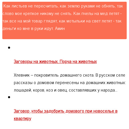
Как листьев не пересчитать, как землю руками не обнять, так
слово мое крепкое никому не снять. Как пчелы на мед летят -
так все на мой товар глядят, как мотыльки на свет летят - так
деньги ко мне в руки идут. Амин
Заговоры на животных. Порча на животных
Хлевник – покровитель домашнего скота. В русском селе
рассказы о домовом перенесены на домашних животных:
лошадей, коров, коз и овец, составлявших у народа…
Заговор ,чтобы задобрить домового при новоселье в
квартиру