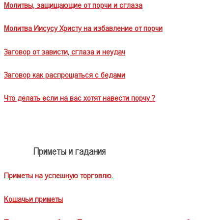
Молитвы, защищающие от порчи и сглаза
Молитва Иисусу Христу на избавление от порчи
Заговор от зависти, сглаза и неудач
Заговор как распрощаться с бедами
Что делать если на вас хотят навести порчу ?
Приметы и гадания
Приметы на успешную торговлю.
Кошачьи приметы