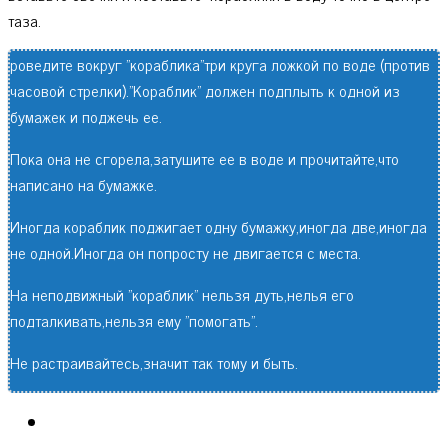
таза.
роведите вокруг "кораблика"три круга ложкой по воде (против
часовой стрелки)."Кораблик" должен подплыть к одной из
бумажек и поджечь ее.
Пока она не сгорела,затушите ее в воде и прочитайте,что
написано на бумажке.
Иногда кораблик поджигает одну бумажку,иногда две,иногда
не одной.Иногда он попросту не двигается с места.
На неподвижный "кораблик" нельзя дуть,нелья его
подталкивать,нельзя ему "помогать".
Не растраивайтесь,значит так тому и быть.