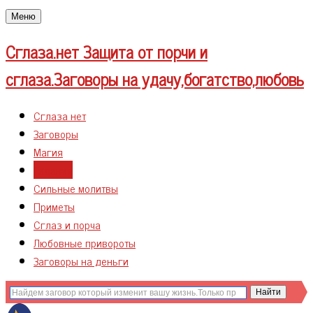
Меню
Сглаза.нет
Защита от порчи и
сглаза.Заговоры на удачу,богатство,любовь
Сглаза нет
Заговоры
Магия
Гадания
Сильные молитвы
Приметы
Сглаз и порча
Любовные привороты
Заговоры на деньги