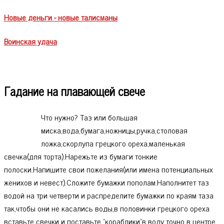
Новые деньги - новые талисманы
Воинская удача
Гадание на плавающей свече
Что нужно? Таз или большая
миска,вода,бумага,ножницы,ручка,столовая
ложка,скорлупа грецкого ореха,маленькая
свечка(для торта).Нарежьте из бумаги тонкие
полоски.Напишите свои пожелания(или имена потенциальных
женихов и невест).Сложите бумажки пополам.Наполнитет таз
водой на три четверти и распределите бумажки по краям таза
так,чтобы они не касались воды,в половинки грецкого ореха
вставьте свечки и поставьте "кораблики"в воду точно в центре