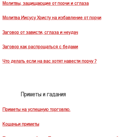
Молитвы, защищающие от порчи и сглаза
Молитва Иисусу Христу на избавление от порчи
Заговор от зависти, сглаза и неудач
Заговор как распрощаться с бедами
Что делать если на вас хотят навести порчу ?
Приметы и гадания
Приметы на успешную торговлю.
Кошачьи приметы