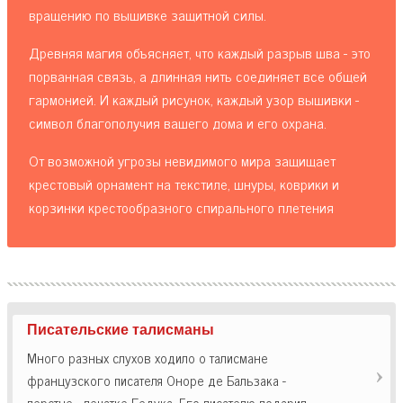
вращению по вышивке защитной силы.
Древняя магия объясняет, что каждый разрыв шва - это
порванная связь, а длинная нить соединяет все общей
гармонией. И каждый рисунок, каждый узор вышивки -
символ благополучия вашего дома и его охрана.
От возможной угрозы невидимого мира защищает
крестовый орнамент на текстиле, шнуры, коврики и
корзинки крестообразного спирального плетения
Писательские талисманы
Много разных слухов ходило о талисмане
французского писателя Оноре де Бальзака -
перстне - печатке Бедука. Его писателю подарил