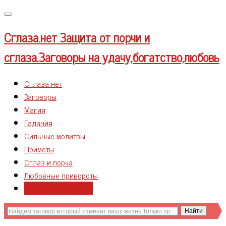
Меню
Сглаза.нет
Защита от порчи и
сглаза.Заговоры на удачу,богатство,любовь
Сглаза нет
Заговоры
Магия
Гадания
Сильные молитвы
Приметы
Сглаз и порча
Любовные привороты
Заговоры на деньги