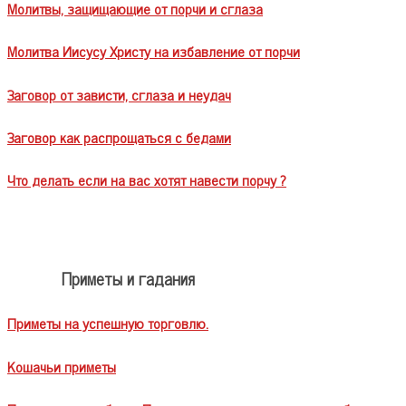
Молитвы, защищающие от порчи и сглаза
Молитва Иисусу Христу на избавление от порчи
Заговор от зависти, сглаза и неудач
Заговор как распрощаться с бедами
Что делать если на вас хотят навести порчу ?
Приметы и гадания
Приметы на успешную торговлю.
Кошачьи приметы