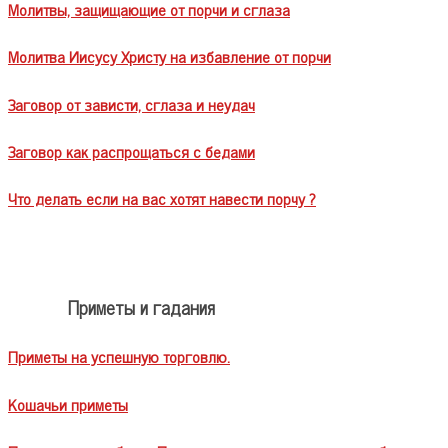
Молитвы, защищающие от порчи и сглаза
Молитва Иисусу Христу на избавление от порчи
Заговор от зависти, сглаза и неудач
Заговор как распрощаться с бедами
Что делать если на вас хотят навести порчу ?
Приметы и гадания
Приметы на успешную торговлю.
Кошачьи приметы