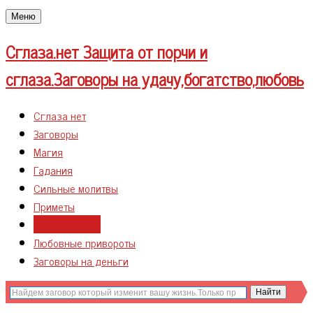
Меню
Сглаза.нет
Защита от порчи и
сглаза.Заговоры на удачу,богатство,любовь
Сглаза нет
Заговоры
Магия
Гадания
Сильные молитвы
Приметы
Сглаз и порча
Любовные привороты
Заговоры на деньги