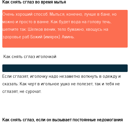
Как снять сглаз во время мытья
Очень хороший способ. Мыться, конечно, лучше в бане, но
можно и просто в ванне. Как будет вода на голову течь,
шепчите так: Шелков веник, тело бумажно, хвощусь на
здоровье раб Божий (имярек). Аминь.
Как снять сглаз иголочкой
Если сглазят, иголочку надо незаметно воткнуть в одежду и
сказать: Как черт в игольное ушко не полезет, так и тебя не
сглазят, не сурочат.
Как снять сглаз, если он вызывает постоянные недомогания