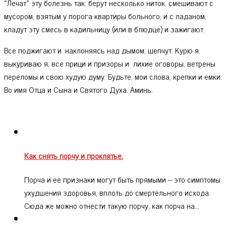
«Лечат» эту болезнь так: берут несколько ниток, смешивают с
мусором, взятым у порога квартиры больного, и с ладаном,
кладут эту смесь в кадильницу (или в блюдце) и зажигают.
Все поджигают и. наклоняясь над дымом, шепчут: Курю я.
выкуриваю я, все прици и призоры и лихие оговоры, ветрены
переломы и свою худую думу. Будьте, мои слова, крепки и емки.
Во имя Отца и Сына и Святого Духа. Аминь.
Как снять порчу и проклятье.
Порча и ее признаки могут быть прямыми – это симптомы
ухудшения здоровья, вплоть до смертельного исхода.
Сюда же можно отнести такую порчу, как порча на…