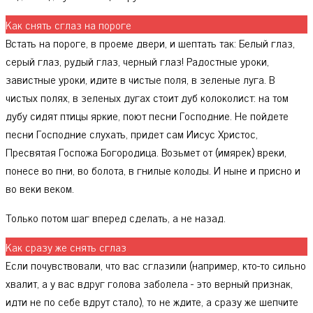
Как снять сглаз на пороге
Встать на пороге, в проеме двери, и шептать так: Белый глаз,
серый глаз, рудый глаз, черный глаз! Радостные уроки,
завистные уроки, идите в чистые поля, в зеленые луга. В
чистых полях, в зеленых дугах стоит дуб колоколист: на том
дубу сидят птицы яркие, поют песни Господние. Не пойдете
песни Господние слухатъ, придет сам Иисус Христос,
Пресвятая Госпожа Богородица. Возьмет от (имярек) вреки,
понесе во пни, во болота, в гнилые колоды. И ныне и присно и
во веки веком.
Только потом шаг вперед сделать, а не назад.
Как сразу же снять сглаз
Если почувствовали, что вас сглазили (например, кто-то сильно
хвалит, а у вас вдруг голова заболела - это верный признак,
идти не по себе вдрут стало), то не ждите, а сразу же шепчите