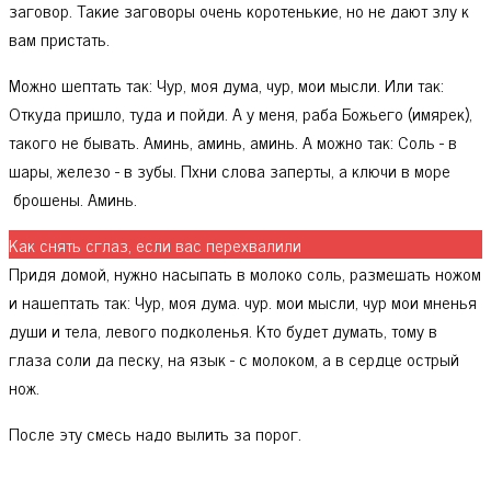
заговор. Такие заговоры очень коротенькие, но не дают злу к
вам пристать.
Можно шептать так: Чур, моя дума, чур, мои мысли. Или так:
Откуда пришло, туда и пойди. А у меня, раба Божьего (имярек),
такого не бывать. Аминь, аминь, аминь. А можно так: Соль - в
шары, железо - в зубы. Пхни слова заперты, а ключи в море
брошены. Аминь.
Как снять сглаз, если вас перехвалили
Придя домой, нужно насыпать в молоко соль, размешать ножом
и нашептать так: Чур, моя дума. чур. мои мысли, чур мои мненья
души и тела, левого подколенья. Кто будет думать, тому в
глаза соли да песку, на язык - с молоком, а в сердце острый
нож.
После эту смесь надо вылить за порог.