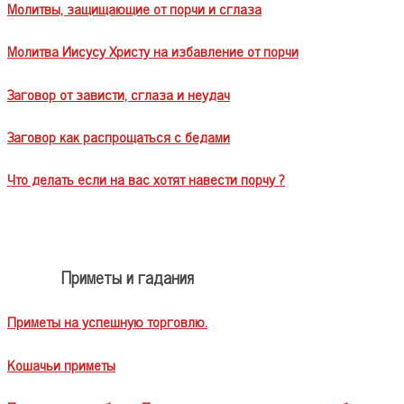
Молитвы, защищающие от порчи и сглаза
Молитва Иисусу Христу на избавление от порчи
Заговор от зависти, сглаза и неудач
Заговор как распрощаться с бедами
Что делать если на вас хотят навести порчу ?
Приметы и гадания
Приметы на успешную торговлю.
Кошачьи приметы