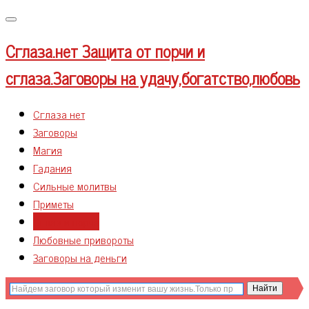
Меню
Сглаза.нет
Защита от порчи и
сглаза.Заговоры на удачу,богатство,любовь
Сглаза нет
Заговоры
Магия
Гадания
Сильные молитвы
Приметы
Сглаз и порча
Любовные привороты
Заговоры на деньги