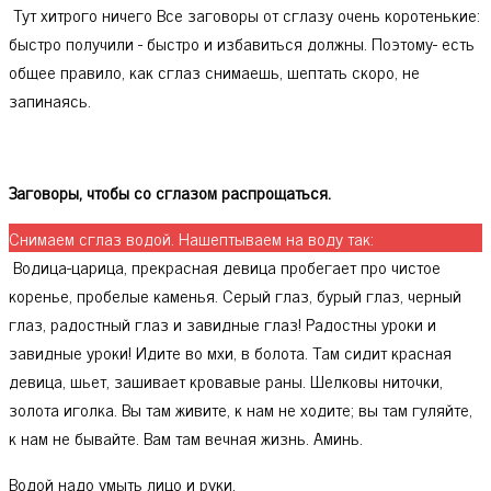
Тут хитрого ничего Все заговоры от сглазу очень коротенькие:
быстро получили - быстро и избавиться должны. Поэтому- есть
общее правило, как сглаз снимаешь, шептать скоро, не
запинаясь.
Заговоры, чтобы со сглазом распрощаться.
Снимаем сглаз водой. Нашептываем на воду так:
Водица-царица, прекрасная девица пробегает про чистое
коренье, пробелые каменья. Серый глаз, бурый глаз, черный
глаз, радостный глаз и завидные глаз! Радостны уроки и
завидные уроки! Идите во мхи, в болота. Там сидит красная
девица, шьет, зашивает кровавые раны. Шелковы ниточки,
золота иголка. Вы там живите, к нам не ходите; вы там гуляйте,
к нам не бывайте. Вам там вечная жизнь. Аминь.
Водой надо умыть лицо и руки.