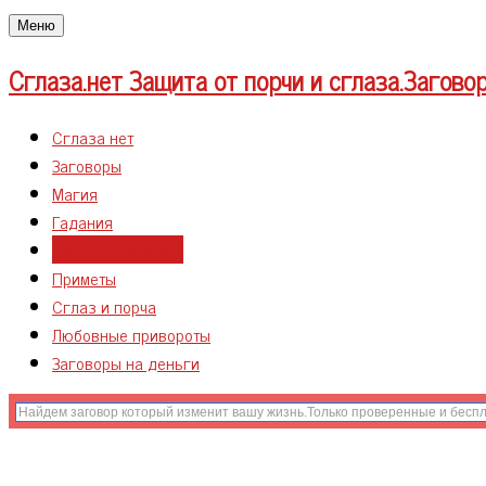
Меню
Сглаза.нет
Защита от порчи и сглаза.Загово
Сглаза нет
Заговоры
Магия
Гадания
Сильные молитвы
Приметы
Сглаз и порча
Любовные привороты
Заговоры на деньги