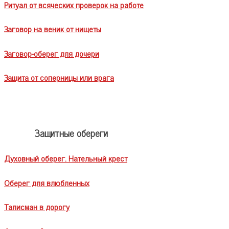
Ритуал от всяческих проверок на работе
Заговор на веник от нищеты
Заговор-оберег для дочери
Защита от соперницы или врага
Защитные обереги
Духовный оберег. Нательный крест
Оберег для влюбленных
Талисман в дорогу