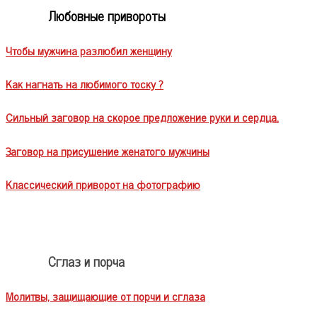
Любовные привороты
Чтобы мужчина разлюбил женщину
Как нагнать на любимого тоску ?
Сильный заговор на скорое предложение руки и сердца.
Заговор на присушение женатого мужчины
Классический приворот на фотографию
Сглаз и порча
Молитвы, защищающие от порчи и сглаза