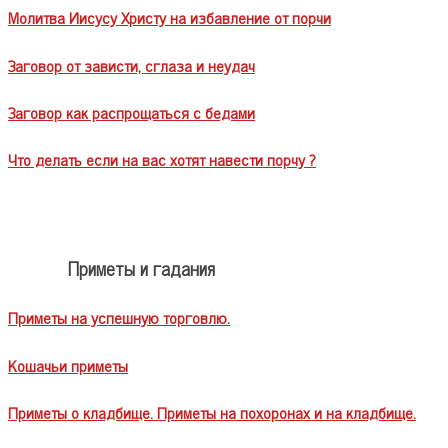
Молитва Иисусу Христу на избавление от порчи
Заговор от зависти, сглаза и неудач
Заговор как распрощаться с бедами
Что делать если на вас хотят навести порчу ?
Приметы и гадания
Приметы на успешную торговлю.
Кошачьи приметы
Приметы о кладбище. Приметы на похоронах и на кладбище.