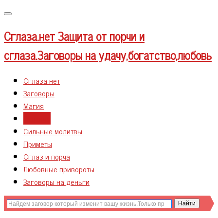
Меню
Сглаза.нет
Защита от порчи и
сглаза.Заговоры на удачу,богатство,любовь
Сглаза нет
Заговоры
Магия
Гадания
Сильные молитвы
Приметы
Сглаз и порча
Любовные привороты
Заговоры на деньги