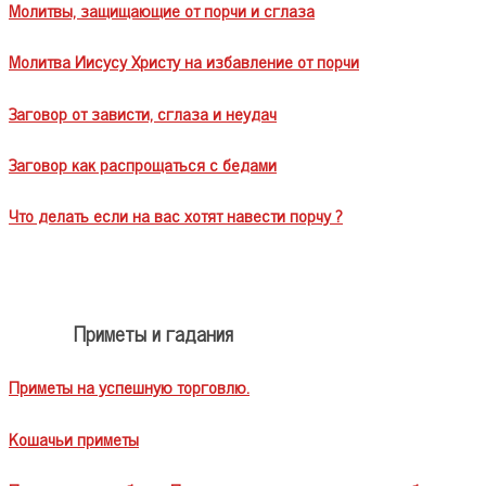
Молитвы, защищающие от порчи и сглаза
Молитва Иисусу Христу на избавление от порчи
Заговор от зависти, сглаза и неудач
Заговор как распрощаться с бедами
Что делать если на вас хотят навести порчу ?
Приметы и гадания
Приметы на успешную торговлю.
Кошачьи приметы