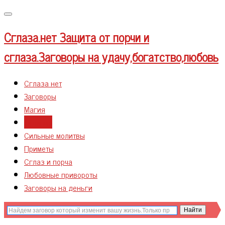
Меню
Сглаза.нет
Защита от порчи и
сглаза.Заговоры на удачу,богатство,любовь
Сглаза нет
Заговоры
Магия
Гадания
Сильные молитвы
Приметы
Сглаз и порча
Любовные привороты
Заговоры на деньги