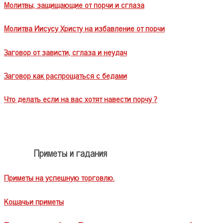
Молитвы, защищающие от порчи и сглаза
Молитва Иисусу Христу на избавление от порчи
Заговор от зависти, сглаза и неудач
Заговор как распрощаться с бедами
Что делать если на вас хотят навести порчу ?
Приметы и гадания
Приметы на успешную торговлю.
Кошачьи приметы