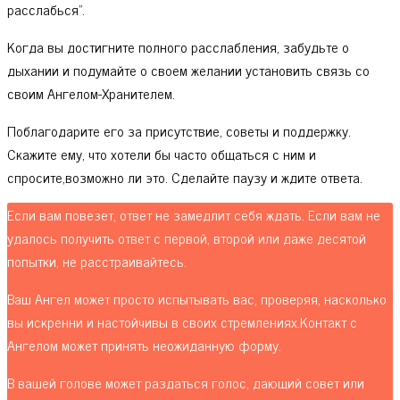
расслабься".
Когда вы достигните полного расслабления, забудьте о
дыхании и подумайте о своем желании установить связь со
своим Ангелом-Хранителем.
Поблагодарите его за присутствие, советы и поддержку.
Скажите ему, что хотели бы часто общаться с ним и
спросите,возможно ли это. Сделайте паузу и ждите ответа.
Если вам повезет, ответ не замедлит себя ждать. Если вам не
удалось получить ответ с первой, второй или даже десятой
попытки, не расстраивайтесь.
Ваш Ангел может просто испытывать вас, проверяя, насколько
вы искренни и настойчивы в своих стремлениях.Контакт с
Ангелом может принять неожиданную форму.
В вашей голове может раздаться голос, дающий совет или