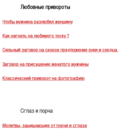
Любовные привороты
Чтобы мужчина разлюбил женщину
Как нагнать на любимого тоску ?
Сильный заговор на скорое предложение руки и сердца.
Заговор на присушение женатого мужчины
Классический приворот на фотографию
Сглаз и порча
Молитвы, защищающие от порчи и сглаза