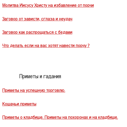
Молитва Иисусу Христу на избавление от порчи
Заговор от зависти, сглаза и неудач
Заговор как распрощаться с бедами
Что делать если на вас хотят навести порчу ?
Приметы и гадания
Приметы на успешную торговлю.
Кошачьи приметы
Приметы о кладбище. Приметы на похоронах и на кладбище.