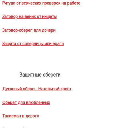
Ритуал от всяческих проверок на работе
Заговор на веник от нищеты
Заговор-оберег для дочери
Защита от соперницы или врага
Защитные обереги
Духовный оберег. Нательный крест
Оберег для влюбленных
Талисман в дорогу