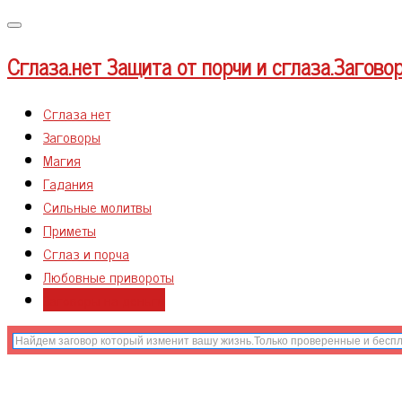
Меню
Сглаза.нет
Защита от порчи и сглаза.Загово
Сглаза нет
Заговоры
Магия
Гадания
Сильные молитвы
Приметы
Сглаз и порча
Любовные привороты
Заговоры на деньги