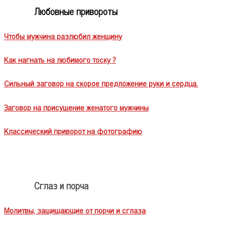
Любовные привороты
Чтобы мужчина разлюбил женщину
Как нагнать на любимого тоску ?
Сильный заговор на скорое предложение руки и сердца.
Заговор на присушение женатого мужчины
Классический приворот на фотографию
Сглаз и порча
Молитвы, защищающие от порчи и сглаза