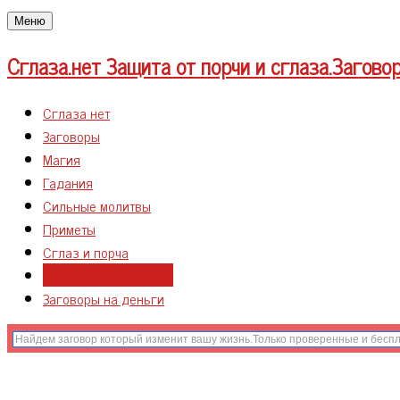
Меню
Сглаза.нет
Защита от порчи и сглаза.Загово
Сглаза нет
Заговоры
Магия
Гадания
Сильные молитвы
Приметы
Сглаз и порча
Любовные привороты
Заговоры на деньги