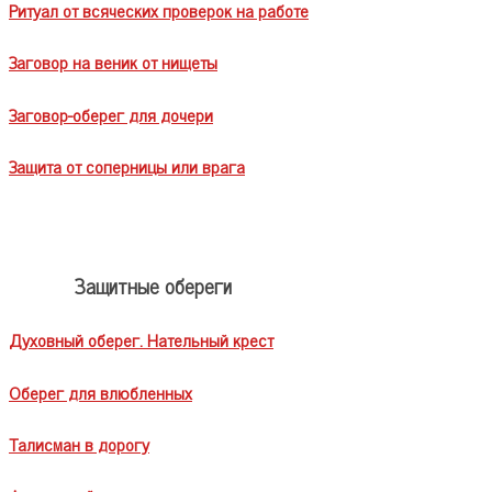
Ритуал от всяческих проверок на работе
Заговор на веник от нищеты
Заговор-оберег для дочери
Защита от соперницы или врага
Защитные обереги
Духовный оберег. Нательный крест
Оберег для влюбленных
Талисман в дорогу