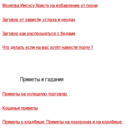
Молитва Иисусу Христу на избавление от порчи
Заговор от зависти, сглаза и неудач
Заговор как распрощаться с бедами
Что делать если на вас хотят навести порчу ?
Приметы и гадания
Приметы на успешную торговлю.
Кошачьи приметы
Приметы о кладбище. Приметы на похоронах и на кладбище.