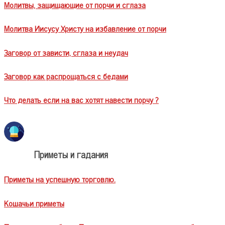
Молитвы, защищающие от порчи и сглаза
Молитва Иисусу Христу на избавление от порчи
Заговор от зависти, сглаза и неудач
Заговор как распрощаться с бедами
Что делать если на вас хотят навести порчу ?
Приметы и гадания
Приметы на успешную торговлю.
Кошачьи приметы