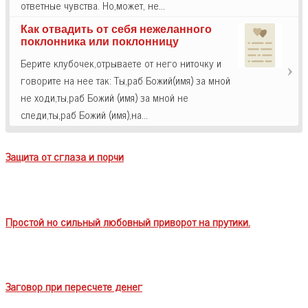
ответные чувства. Но,может, не…
Как отвадить от себя нежеланного
поклонника или поклонницу
Берите клубочек,отрываете от него ниточку и
говорите на нее так: Ты,раб Божий(имя) за мной
не ходи,ты,раб Божий (имя) за мной не
следи,ты,раб Божий (имя),на…
Защита от сглаза и порчи
Простой но сильный любовный приворот на прутики.
Заговор при пересчете денег