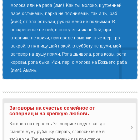
молока иди на раба (имя). Как ты, молоко, к утренней
заре остынешь, парка не поднимешь, так и ты, раб
(имя), от зла остывай, рук на меня не поднимай. В
воскресенье не пей, в понедельник не бей, при
вторнике не кричи, при среде помолчи, в четверг рот
закрой, в пятницу дай покой, в субботу не шуми, мой
заговор на душу прими. Рога дьявола, рога козы, рога
коровы, рога быка. Иди, пар, с молока на Божьего раба
(имя). Аминь.
Заговоры на счастье семейное от
соперниц и на крепкую любовь
Заговор на верность Заговорите воду и, когда
станете мужу рубашку стирать, сполосните ее в
этой воде. Так делайте всякий раз при стирке.