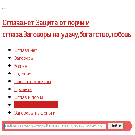
Меню
Сглаза.нет
Защита от порчи и
сглаза.Заговоры на удачу,богатство,любовь
Сглаза нет
Заговоры
Магия
Гадания
Сильные молитвы
Приметы
Сглаз и порча
Любовные привороты
Заговоры на деньги