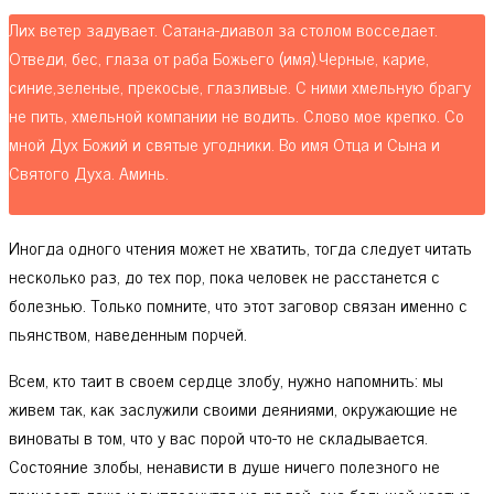
Лих ветер задувает. Сатана-диавол за столом восседает.
Отведи, бес, глаза от раба Божьего (имя).Черные, карие,
синие,зеленые, прекосые, глазливые. С ними хмельную брагу
не пить, хмельной компании не водить. Слово мое крепко. Со
мной Дух Божий и святые угодники. Во имя Отца и Сына и
Святого Духа. Аминь.
Иногда одного чтения может не хватить, тогда следует читать
несколько раз, до тех пор, пока человек не расстанется с
болезнью. Только помните, что этот заговор связан именно с
пьянством, наведенным порчей.
Всем, кто таит в своем сердце злобу, нужно напомнить: мы
живем так, как заслужили своими деяниями, окружающие не
виноваты в том, что у вас порой что-то не складывается.
Состояние злобы, ненависти в душе ничего полезного не
принесет: даже и выплеснутая на людей, она большей частью