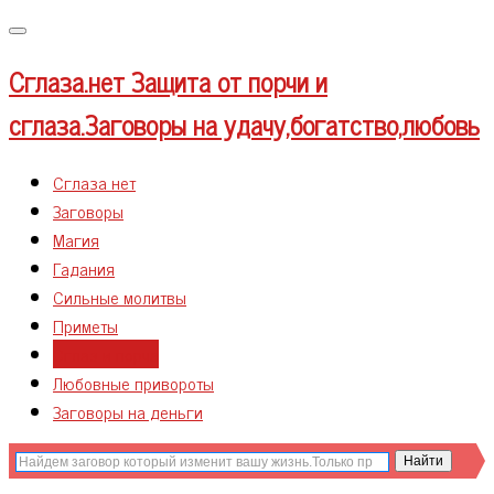
Меню
Сглаза.нет
Защита от порчи и
сглаза.Заговоры на удачу,богатство,любовь
Сглаза нет
Заговоры
Магия
Гадания
Сильные молитвы
Приметы
Сглаз и порча
Любовные привороты
Заговоры на деньги