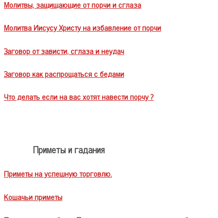
Молитвы, защищающие от порчи и сглаза
Молитва Иисусу Христу на избавление от порчи
Заговор от зависти, сглаза и неудач
Заговор как распрощаться с бедами
Что делать если на вас хотят навести порчу ?
Приметы и гадания
Приметы на успешную торговлю.
Кошачьи приметы